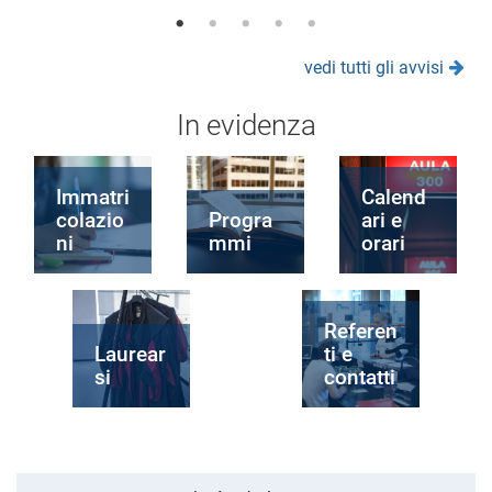
vedi tutti gli avvisi
In evidenza
Immatri
Calend
colazio
Progra
ari e
ni
mmi
orari
Referen
Laurear
ti e
si
contatti