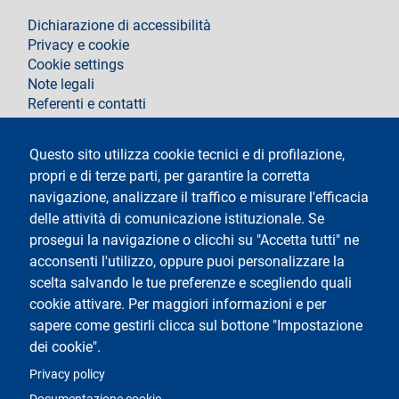
footer
Dichiarazione di accessibilità
Privacy e cookie
Cookie settings
Note legali
Referenti e contatti
Segui La Statale su
Questo sito utilizza cookie tecnici e di profilazione,
propri e di terze parti, per garantire la corretta
navigazione, analizzare il traffico e misurare l'efficacia
delle attività di comunicazione istituzionale. Se
prosegui la navigazione o clicchi su "Accetta tutti" ne
acconsenti l'utilizzo, oppure puoi personalizzare la
Testo
Università degli Studi di Milano
scelta salvando le tue preferenze e scegliendo quali
Via Festa del Perdono 7 - 20122 Milano
cookie attivare. Per maggiori informazioni e per
Tel.
+39 02 5032 5032
Posta elettronica certificata
sapere come gestirli clicca sul bottone "Impostazione
dei cookie".
Logo
Privacy policy
Documentazione cookie