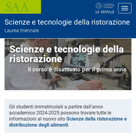
S
a
Toggl
l
t
Scienze e tecnologie della ristorazione
a
a
Laurea triennale
l
c
o
Scienze e tecnologie della
n
t
ristorazione
e
n
Il corso è disattivato per il primo anno
u
t
o
p
r
i
n
c
Gli studenti immatricolati a partire dall'anno
i
accademico 2024-2025 possono trovare tutte le
p
informazioni al nuovo sito
Scienze della ristorazione e
a
distribuzione degli alimenti
.
l
e