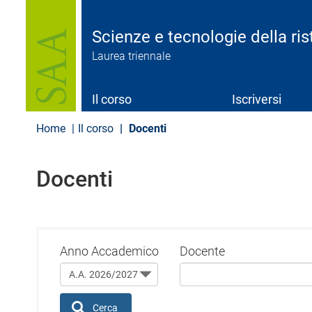
S
a
l
Scienze e tecnologie della ri
t
Laurea triennale
a
a
l
c
Il corso
Iscriversi
o
n
Home
Il corso
Docenti
t
e
n
Docenti
u
t
o
p
r
i
Anno Accademico
Docente
n
c
i
p
Cerca
a