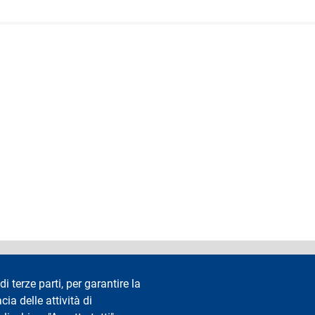
accessibilità
Privacy e cookie
Cookie settings
Note legali
Re
di terze parti, per garantire la
cia delle attività di
Segui La Statale su